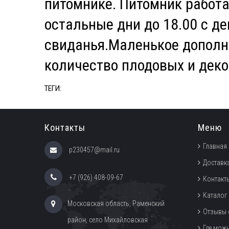
питомнике. Питомник работа
остальные дни до 18.00 с де
свиданья.Маленькое допол
количество плодовых и деко
ТЕГИ:
Контакты
Меню
Главная
p230457@mail.ru
Доставка
+7 (926) 408-09-67
Контакт
Каталог
Московская область, Раменский
Отзывы 
район, село Михайловская
Где мож