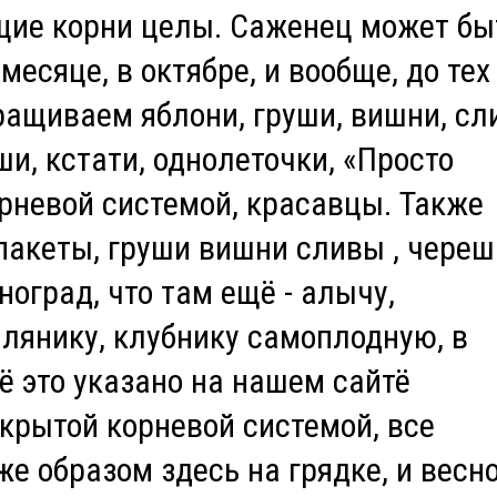
ющие корни целы. Саженец может бы
есяце, в октябре, и вообще, до тех 
ащиваем яблони, груши, вишни, сл
ши, кстати, однолеточки, «Просто
рневой системой, красавцы. Также
акеты, груши вишни сливы , череш
ноград, что там ещё - алычу,
лянику, клубнику самоплодную, в
ё это указано на нашем сайтё
 закрытой корневой системой, все
е образом здесь на грядке, и весн