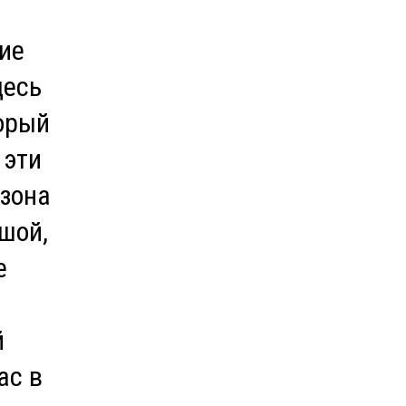
ие
десь
орый
 эти
езона
шой,
е
й
ас в