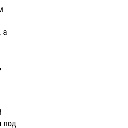
м
 а
,
й
я под