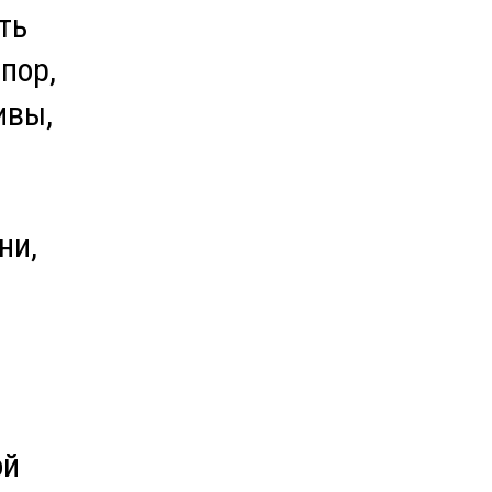
ть
пор,
ивы,
ни,
ой