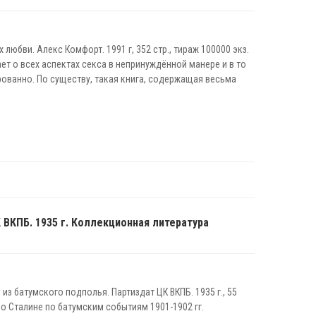
 любви. Алекс Комфорт. 1991 г, 352 стр., тираж 100000 экз.
ет о всех аспектах секса в непринуждённой манере и в то
ованно. По существу, такая книга, содержащая весьма
 ВКПБ. 1935 г. Коллекционная литература
из батумского подполья. Партиздат ЦК ВКПБ. 1935 г., 55
 о Сталине по батумским событиям 1901-1902 гг.