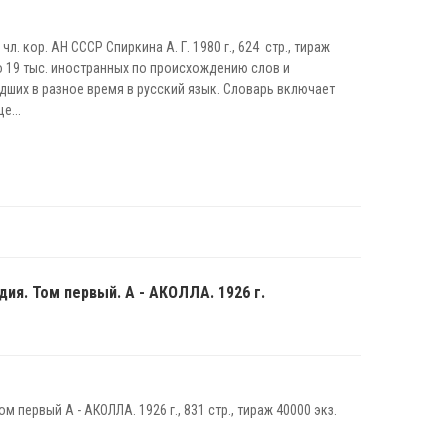
л. кор. АН СССР Спиркина А. Г. 1980 г., 624 стр., тираж
о 19 тыс. иностранных по происхождению слов и
дших в разное время в русский язык. Словарь включает
е...
ия. Том первый. А - АКОЛЛА. 1926 г.
 первый А - АКОЛЛА. 1926 г., 831 стр., тираж 40000 экз.