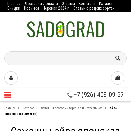
Главная
Доставка и оплата
Отзывы
Контакты
Каталог
Скидки
Новинки
Черенки 2024 г.
Статьи о редких сортах
+7 (926) 408-09-67
»
»
»
Главная
Каталог
Саженцы плодовых деревьев и кустарников
Айва
японская (хеномелес)