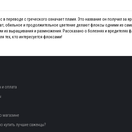
Флокс в переводе с греческого означает пламя. Это название он получил за
ат, обильное и продолжительное цветение делают флоксы одними из сам
ми их выращивания и размножения. Рассказано о болезнях и вредителях ф
я тех, кто интересуется флоксами!
 и оплата
ы
о магазине
но купить лучшие саженцы?