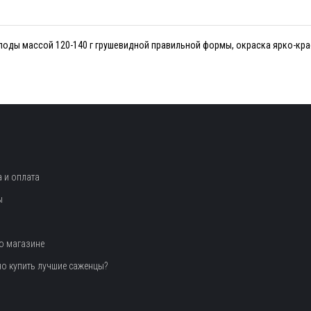
оды массой 120-140 г грушевидной правильной формы, окраска ярко-крас
 и оплата
ы
о магазине
но купить лучшие саженцы?