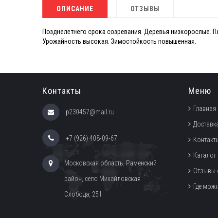
ОПИСАНИЕ
ОТЗЫВЫ
Позднелетнего срока созревания. Деревья низкорослые. Пл
Урожайность высокая. Зимостойкость повышенная.
Контакты
Меню
Главная
p230457@mail.ru
Доставка
+7 (926) 408-09-67
Контакт
Каталог
Московская область, Раменский
Отзывы 
район, село Михайловская
Где мож
Слобода, 251