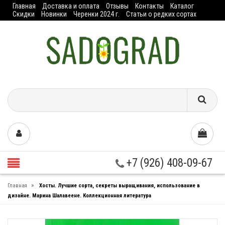
Главная
Доставка и оплата
Отзывы
Контакты
Каталог
Скидки
Новинки
Черенки 2024 г.
Статьи о редких сортах
+7 (926) 408-09-67
»
Главная
Хосты. Лучшие сорта, секреты выращивания, использование в
дизайне. Марина Шалавеене. Коллекционная литература