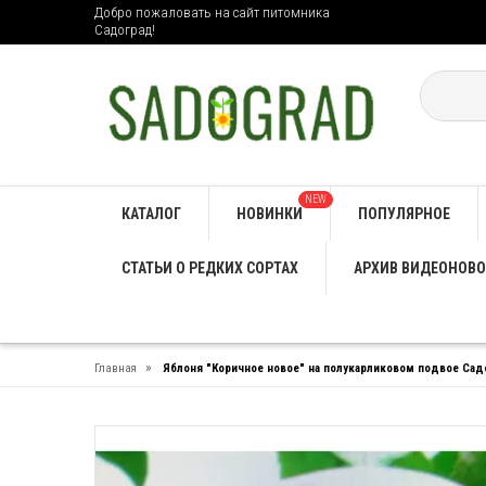
Добро пожаловать на сайт питомника
Садоград!
NEW
КАТАЛОГ
НОВИНКИ
ПОПУЛЯРНОЕ
СТАТЬИ О РЕДКИХ СОРТАХ
АРХИВ ВИДЕОНОВО
»
Главная
Яблоня "Коричное новое" на полукарликовом подвое Са