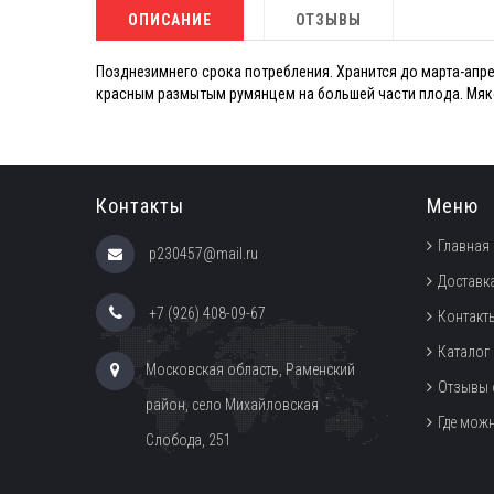
ОПИСАНИЕ
ОТЗЫВЫ
Позднезимнего срока потребления. Хранится до марта-апре
красным размытым румянцем на большей части плода. Мякот
Контакты
Меню
Главная
p230457@mail.ru
Доставка
+7 (926) 408-09-67
Контакт
Каталог
Московская область, Раменский
Отзывы 
район, село Михайловская
Где мож
Слобода, 251