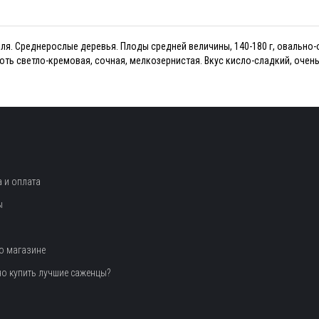
ля. Среднерослые деревья. Плоды средней величины, 140-180 г, овально
ь светло-кремовая, сочная, мелкозернистая. Вкус кисло-сладкий, очень
 и оплата
ы
о магазине
но купить лучшие саженцы?