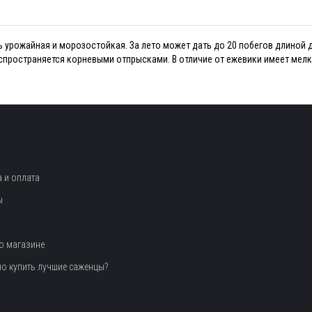
 урожайная и морозостойкая. За лето может дать до 20 побегов длиной д
аспространяется корневыми отпрысками. В отличие от ежевики имеет мелк
 и оплата
ы
о магазине
но купить лучшие саженцы?