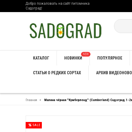
Добро пожаловать на сайт питомника
Садоград!
NEW
КАТАЛОГ
НОВИНКИ
ПОПУЛЯРНОЕ
СТАТЬИ О РЕДКИХ СОРТАХ
АРХИВ ВИДЕОНОВО
»
Главная
Малина чёрная "Кумберленд" (Cumberland) Садоград 1-2
SALE