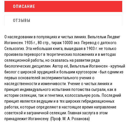
ОПИСАНИЕ
ОТЗЫВЫ
О наследовании в популяциях и чистых линиях. Вильгельм Людвиг
Иоганнсен. 1935 г., 80 стр., тираж 10000 экз. Перевод с датского.
Сельхозгиз. Эта небольшая книга, вышедшая в 1903 г. не только
произвела переворот в теоретических положениях и в методах
селекционной работы, но сказалась на развитии ряда
биологических дисциплин. Автор её, Вильгельм Иоганнсен - крупный
биолог с широкой эрудицией и большим кругозором - был одним из
первых основателей экспериментального учения о
наследственности и изменчивости. Учение о чистых линиях и
принцип индивидуального испытания потомства сыграли, как в
истории селекции, так и генетики, колоссальную роль. Последний
принцип является ведущим и в тех широких гибридизационных
работах, которые определяют в настоящее время направление
советской и заграничной селекции. Главная заслуга в этом
принадлежит Иоганнсену. (Проф. М. А. Розанова)