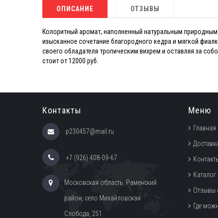
ОПИСАНИЕ
ОТЗЫВЫ
Колоритный аромат, наполненный натуральным природным з
изысканное сочетание благородного кедра и мягкой фиалк
своего обладателя тропическим вихрем и оставляя за собой
стоит от 12000 руб.
Контакты
Меню
Главная
p230457@mail.ru
Доставка
+7 (926) 408-09-67
Контакт
Каталог
Московская область, Раменский
Отзывы 
район, село Михайловская
Где мож
Слобода, 251