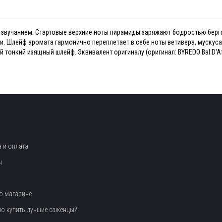
вучанием. Стартовые верхние ноты пирамиды заряжают бодростью бергам
и. Шлейф аромата гармонично переплетает в себе ноты ветивера, мускус
 тонкий изящный шлейф. Эквивалент оригиналу (оригинал: BYREDO Bal D'Af
 и оплата
ы
о магазине
но купить лучшие саженцы?