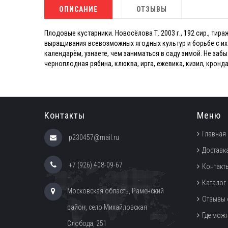
ОПИСАНИЕ
ОТЗЫВЫ
Плодовые кустарники. Новосёлова Т. 2003 г., 192 сир., тир
выращивания всевозможных ягодных культур и борьбе с их 
календарём, узнаете, чем заниматься в саду зимой. Не заб
черноплодная рябина, клюква, ирга, ежевика, кизил, кронд
Контакты
Меню
Главная
p230457@mail.ru
Доставка
+7 (926) 408-09-67
Контакт
Каталог
Московская область, Раменский
Отзывы 
район, село Михайловская
Где мож
Слобода, 251