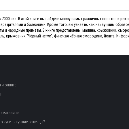
аж 7000 экз. В этой книге вы найдёте массу самых различных советов и ре
вредителями и болезнями. Кроме того, вы узнаете, как наилучшим образо
ыты и народные приметы. В книге представлены: малина, крыжовник, сморо
аль, крыжовник "Чёрный негус", финская чёрная смородина, йошта. Информ
 и оплата
ы
о магазине
но купить лучшие саженцы?