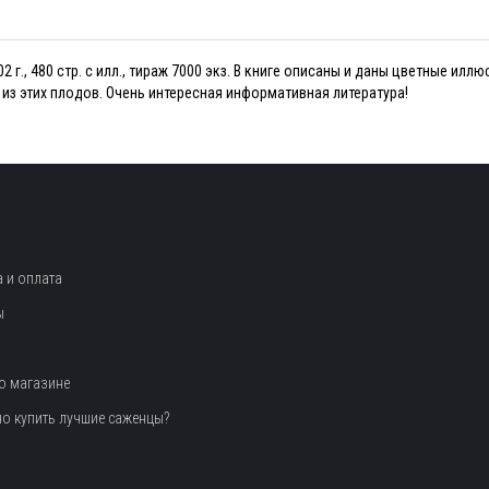
 г., 480 стр. с илл., тираж 7000 экз. В книге описаны и даны цветные илл
из этих плодов. Очень интересная информативная литература!
 и оплата
ы
о магазине
но купить лучшие саженцы?