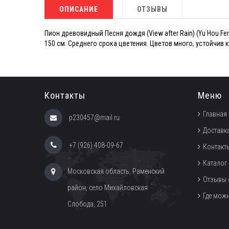
ОПИСАНИЕ
ОТЗЫВЫ
Пион древовидный Песня дождя (View after Rain) (Yu Hou F
150 см. Среднего срока цветения. Цветов много, устойчив 
Контакты
Меню
Главная
p230457@mail.ru
Доставка
+7 (926) 408-09-67
Контакт
Каталог
Московская область, Раменский
Отзывы 
район, село Михайловская
Где мож
Слобода, 251