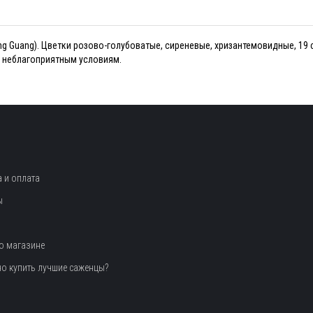
eng Guang). Цветки розово-голубоватые, сиреневые, хризантемовидные, 19 
к неблагоприятным условиям.
 и оплата
ы
о магазине
но купить лучшие саженцы?