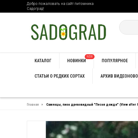
Добро пожаловать на сайт питомника
Садоград!
NEW
КАТАЛОГ
НОВИНКИ
ПОПУЛЯРНОЕ
СТАТЬИ О РЕДКИХ СОРТАХ
АРХИВ ВИДЕОНОВО
»
Главная
Саженцы, пион древовидный "Песня дождя" (View after R