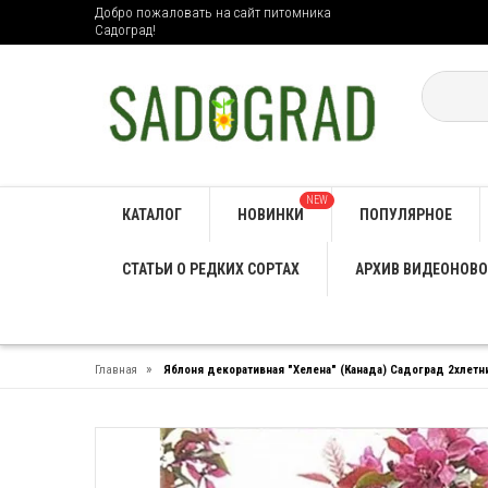
Добро пожаловать на сайт питомника
Садоград!
NEW
КАТАЛОГ
НОВИНКИ
ПОПУЛЯРНОЕ
СТАТЬИ О РЕДКИХ СОРТАХ
АРХИВ ВИДЕОНОВО
»
Главная
Яблоня декоративная "Хелена" (Канада) Садоград 2хлетн