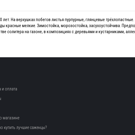
0 лет. На верхушках побегов листья пурпурные, глянцевые трёхлопастные.
оды красные мелкие. Зимостойка, морозостойка, засухоустойчива. Пред
стве солитера на газоне, в композициях с деревьями и кустарниками, алл
 и оплата
ы
о магазине
но купить лучшие саженцы?