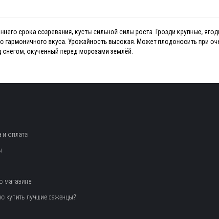
него срока созревания, кусты сильной силы роста. Грозди крупные, ягоды
го гармоничного вкуса. Урожайность высокая. Может плодоносить при очен
д снегом, окученный перед морозами землёй.
 и оплата
ы
о магазине
но купить лучшие саженцы?