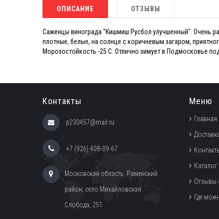
ОПИСАНИЕ
ОТЗЫВЫ
Саженцы винограда "Кишмиш Русбол улучшенный". Очень ран
плотные, белые, на солнце с коричневым загаром, приятно
Морозостойкость -25 С. Отлично зимует в Подмосковье по
Контакты
Меню
Главная
p230457@mail.ru
Доставка
+7 (926) 408-09-67
Контакт
Каталог
Московская область, Раменский
Отзывы 
район, село Михайловская
Где мож
Слобода, 251