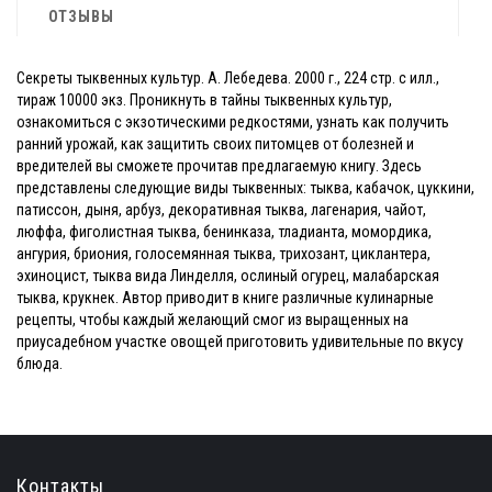
ОТЗЫВЫ
Секреты тыквенных культур. А. Лебедева. 2000 г., 224 стр. с илл.,
тираж 10000 экз. Проникнуть в тайны тыквенных культур,
ознакомиться с экзотическими редкостями, узнать как получить
ранний урожай, как защитить своих питомцев от болезней и
вредителей вы сможете прочитав предлагаемую книгу. Здесь
представлены следующие виды тыквенных: тыква, кабачок, цуккини,
патиссон, дыня, арбуз, декоративная тыква, лагенария, чайот,
люффа, фиголистная тыква, бенинказа, тладианта, момордика,
ангурия, бриония, голосемянная тыква, трихозант, циклантера,
эхиноцист, тыква вида Линделля, ослиный огурец, малабарская
тыква, крукнек. Автор приводит в книге различные кулинарные
рецепты, чтобы каждый желающий смог из выращенных на
приусадебном участке овощей приготовить удивительные по вкусу
блюда.
Контакты