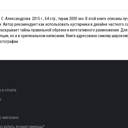
 С. Александрова. 2015 г., 64 стр., тираж 2000 экз. В этой книге описаны
 Автор рекомендуют как использовать кустарники в дизайне частного сад
аскрывает тайны правильной обрезки и вегетативного размножения. Для т
пции, но и в оригинальном написании. Книга адресована самому широкому
отографии.
 и оплата
ы
о магазине
но купить лучшие саженцы?