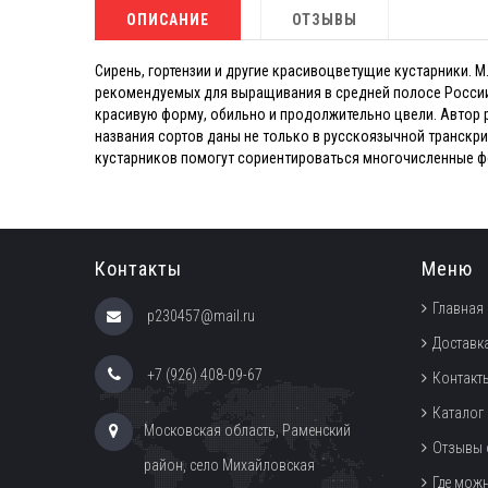
ОПИСАНИЕ
ОТЗЫВЫ
Сирень, гортензии и другие красивоцветущие кустарники. М.
рекомендуемых для выращивания в средней полосе России.
красивую форму, обильно и продолжительно цвели. Автор р
названия сортов даны не только в русскоязычной транскри
кустарников помогут сориентироваться многочисленные ф
Контакты
Меню
Главная
p230457@mail.ru
Доставка
+7 (926) 408-09-67
Контакт
Каталог
Московская область, Раменский
Отзывы 
район, село Михайловская
Где мож