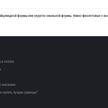
о-яйцевидной формы или округло-овальной формы, тёмно-фиолетовые с во
 и оплата
ы
о магазине
но купить лучшие саженцы?