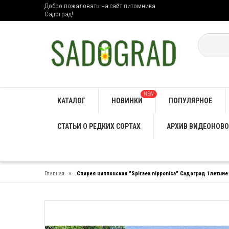
Добро пожаловать на сайт питомника
Садоград!
NEW
КАТАЛОГ
НОВИНКИ
ПОПУЛЯРНОЕ
СТАТЬИ О РЕДКИХ СОРТАХ
АРХИВ ВИДЕОНОВО
»
Главная
Спирея ниппонская "Spiraea nipponica" Садоград 1летни