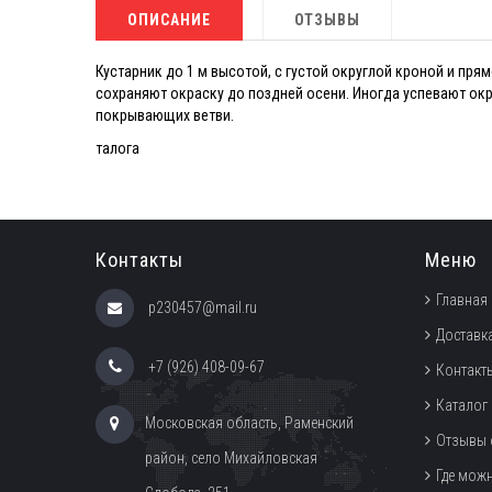
ОПИСАНИЕ
ОТЗЫВЫ
Кустарник до 1 м высотой, с густой округлой кроной и пр
сохраняют окраску до поздней осени. Иногда успевают ок
покрывающих ветви.
талога
Контакты
Меню
Главная
p230457@mail.ru
Доставка
+7 (926) 408-09-67
Контакт
Каталог
Московская область, Раменский
Отзывы 
район, село Михайловская
Где мож