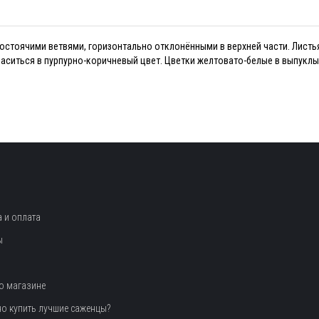
ямостоячими ветвями, горизонтально отклонёнными в верхней части. Листь
раситься в пурпурно-коричневый цвет. Цветки желтовато-белые в выпуклы
 и оплата
ы
о магазине
но купить лучшие саженцы?