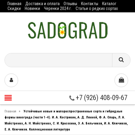
Главная
Доставка и оплата
Отзывы
Контакты
Каталог
Скидки
Новинки
Черенки 2024 г.
Статьи о редких сортах
+7 (926) 408-09-67
»
Главная
Устойчивые новые и малораспространенные сорта и гибридные
формы винограда (части 1-4). И. А. Кострикин, А. Д. Лянной, Ф. А. Оларь, Л. А.
Майстренко, А. Н. Майстренко, С. И. Красохина, Э. А. Бельчиков, И. А. Ключиков,
Е. А. Ключиков. Коллекционная литература