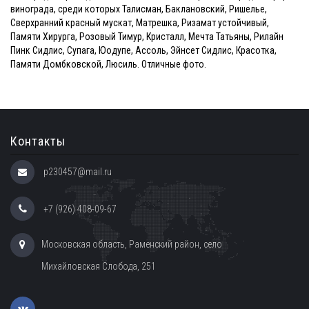
винограда, среди которых Талисман, Баклановский, Ришелье,
Сверхранний красный мускат, Матрешка, Ризамат устойчивый,
Памяти Хирурга, Розовый Тимур, Кристалл, Мечта Татьяны, Рилайн
Пинк Сидлис, Супага, Юодупе, Ассоль, Эйнсет Сидлис, Красотка,
Памяти Домбковской, Люсиль. Отличные фото.
Контакты
p230457@mail.ru
+7 (926) 408-09-67
Московская область, Раменский район, село
Михайловская Слобода, 251