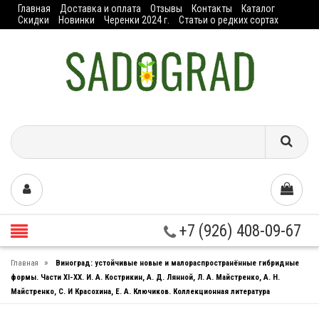
Главная
Доставка и оплата
Отзывы
Контакты
Каталог
Скидки
Новинки
Черенки 2024 г.
Статьи о редких сортах
+7 (926) 408-09-67
»
Главная
Виноград: устойчивые новые и малораспространённые гибридные
формы. Части XI-XX. И. А. Кострикин, А. Д. Лянной, Л. А. Майстренко, А. Н.
Майстренко, С. И Красохина, Е. А. Ключиков. Коллекционная литература