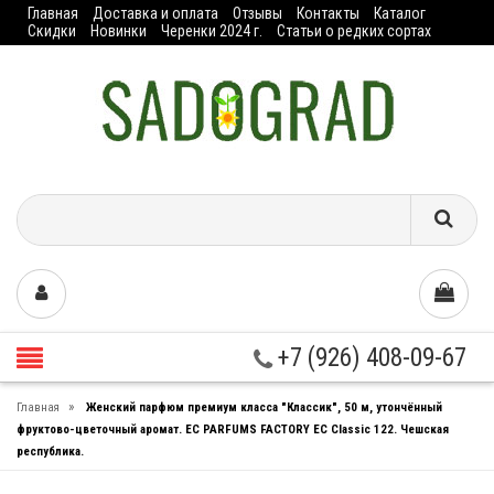
Главная
Доставка и оплата
Отзывы
Контакты
Каталог
Скидки
Новинки
Черенки 2024 г.
Статьи о редких сортах
+7 (926) 408-09-67
»
Главная
Женский парфюм премиум класса "Классик", 50 м, утончённый
фруктово-цветочный аромат. EC PARFUMS FACTORY EC Classic 122. Чешская
республика.