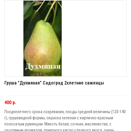
Груша "Духмяная" Садоград 2хлетние саженцы
400 р.
Позднелетнего срока созревания, плоды средней величины (120-140
г), грушевидной формы, окраска зеленая с кирпично-красным
полосатым румянцем. Мякоть белая, сочная, маслянистая, с
ощутимым ароматом, приятного кисло-сладкого вкуса, очень