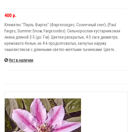
400 р.
Клематис "Пауль Фаргез" (Фаргезоидес, Солнечный снег), (Paul
Farges, Summer Snow, Fargesoides). Сильнорослая кустарниковая
лиана длиной 3-5 (до 7 м). Цветки раскрытые, 4-5 см в диаметре,
кремовато-белые, из 4-6 продолговатых, загнутых наружу
чашелистиков с длинными светло-жёлтыми тычинками. Цветк...
Нет в наличии